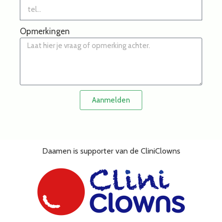
Opmerkingen
Aanmelden
Daamen is supporter van de CliniClowns