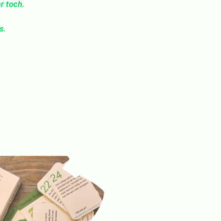
r toch.
s.