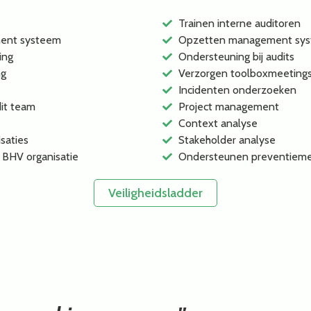
Trainen interne auditoren
ent systeem
Opzetten management sy
ing
Ondersteuning bij audits
ng
Verzorgen toolboxmeeting
Incidenten onderzoeken
it team
Project management
Context analyse
isaties
Stakeholder analyse
BHV organisatie
Ondersteunen preventiem
Veiligheidsladder