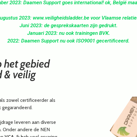
er 2023: Daamen Support goes international! ok, België maa
ugustus 2023: www.veiligheidsladder.be voor Vlaamse relatie
Juni 2023: de gesprekskaarten zijn gedrukt.
Januari 2023: nu ook trainingen BVK.
2022: Daamen Support nu ook ISO9001 gecertificeerd.
p het gebied
 & veilig
ls zowel certificeerder als
ak gegarandeerd.
bijdrage leveren aan diverse
en. Onder andere de NEN
en
VCA
. Ik heb veel ervaring