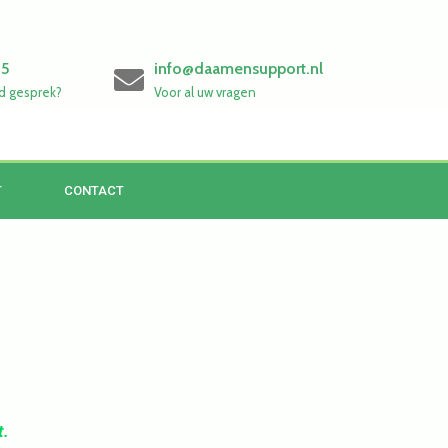
65
info@daamensupport.nl
d gesprek?
Voor al uw vragen
T
CONTACT
t.